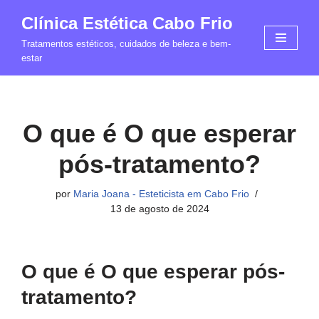
Clínica Estética Cabo Frio
Pular
Tratamentos estéticos, cuidados de beleza e bem-
para
estar
o
conteúdo
O que é O que esperar
pós-tratamento?
por
Maria Joana - Esteticista em Cabo Frio
13 de agosto de 2024
O que é O que esperar pós-
tratamento?